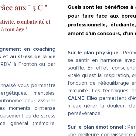
âce aux " 5 C "
Quels sont les bénéfices à
pour faire face aux épreuv
tivité, combativité et
professionnelle, étudiant
à tout âge !
amont d'un concours, d'un 
agnement en coaching
Sur le plan physique
: Perme
 et au stress de la vie
se sentir en harmonie avec 
RDV à Fronton ou par
souffle. En effet, conscien
vitale qu'est la respiration, 
fonction de rééquilibrage é
nalisé vous permettra
immunité. Les techniques d
rgétiques, mentales,
CALME.
Elles permettent d'év
 autonome pour assurer
mieux gérer la douleur, d'
des moments d'intense
persévérance.
'épuisement ou de stress
sme général (mémoire,
Sur le plan émotionnel
: Pe
une meilleure connaissance 