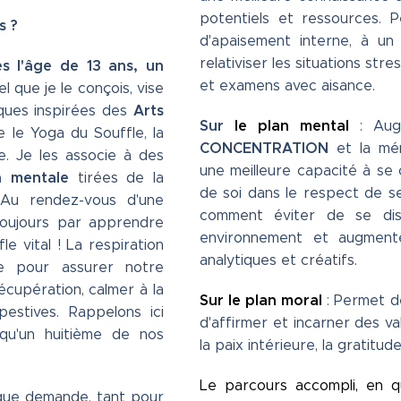
potentiels et ressources. 
s ?
d'apaisement interne, à un
relativiser les situations st
s l'âge de 13 ans, un
et examens avec aisance.
el que je le conçois, vise
Arts
iques inspirées des
Sur
le plan mental
: Augm
e le Yoga du Souffle, la
CONCENTRATION
et la mé
e. Je les associe à des
une meilleure capacité à se 
n mentale
tirées de la
de soi dans le respect de s
 Au rendez-vous d'une
comment éviter de se dis
oujours par apprendre
environnement et augmenter
e vital ! La respiration
analytiques et créatifs.
ée pour assurer notre
écupération, calmer à la
Sur le plan moral
: Permet d
pestives. Rappelons ici
d'affirmer et incarner des val
 qu'un huitième de nos
la paix intérieure, la gratitud
Le parcours accompli, en q
ue demande, tant pour